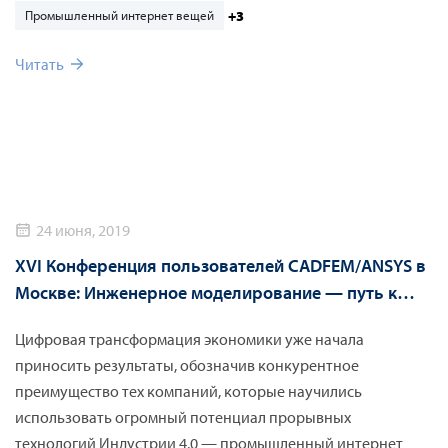
инженерный инструмент для анализа функциональной
+3
Промышленный интернет вещей
безопасности ANSYS medini analyze, а также всем
Читать
портфолио лучшего в своем классе ПО для численного
моделирования многодисциплинарных процессов –
ANSYS. Представленные технологии актуальны для
авиакосмической отрасли, автомобильной
промышленности, при разработке различного
промышленного оборудования, а также являются
неотъемлемой составляющей индустрии 4.0.
24 июня, 2019
XVI Конференция пользователей CADFEM/ANSYS в
Москве: Инженерное моделирование — путь к
цифровой трансформации
Цифровая трансформация экономики уже начала
приносить результаты, обозначив конкурентное
преимущество тех компаний, которые научились
использовать огромный потенциал прорывных
технологий Индустрии 4.0 — промышленный интернет