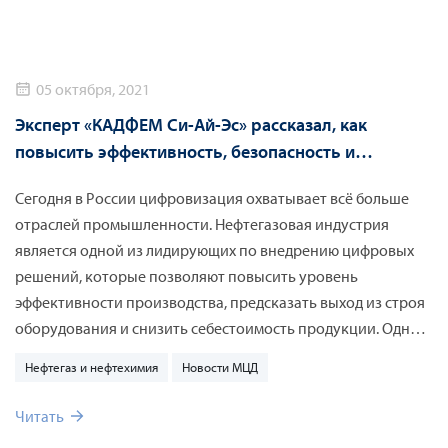
05 октября, 2021
Эксперт «КАДФЕМ Си-Ай-Эс» рассказал, как
повысить эффективность, безопасность и
надежность на нефтегазовом производстве
Сегодня в России цифровизация охватывает всё больше
отраслей промышленности. Нефтегазовая индустрия
является одной из лидирующих по внедрению цифровых
решений, которые позволяют повысить уровень
эффективности производства, предсказать выход из строя
оборудования и снизить себестоимость продукции. Одним
из наиболее эффективных решений, оптимизирующих
Нефтегаз и нефтехимия
Новости МЦД
сложные технологические производства в нефтегазовом
секторе, является цифровой двойник, который моделирует
Читать
и точно отражает реальные физические процессы в