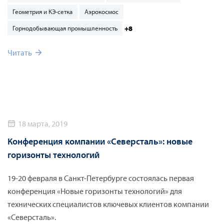
Национальной академии наук Беларуси по адресу ул.
Геометрия и КЭ-сетка
Аэрокосмос
Академическая, 12. К участию приглашаются инженеры и
руководители инженерных отделов компаний, научные
+8
Горнодобывающая промышленность
сотрудники промышленных предприятий и
Читать
исследовательских организаций, вузов. Участие в Форуме
бесплатное, предварительная регистрация на сайте
обязательна.
18 марта, 2019
Конференция компании «Северсталь»: новые
горизонты технологий
19-20 февраля в Санкт-Петербурге состоялась первая
конференция «Новые горизонты технологий» для
технических специалистов ключевых клиентов компании
«Северсталь».