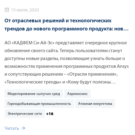
15 июля, 2020
От отраслевых решений и технологических
трендов до нового программного продукта: новые
разделы сайта КАДФЕМ
АО «КАДФЕМ Си-Ай-Эс» представляет очередное крупное
обновление своего сайта. Теперь пользователям станут
доступны новые разделы, позволяющие узнать больше о
возможностях применения программных продуктов Ansys
и сопутствующих решениях – «Отрасли применения»,
«Технологические тренды» и «Кому будут полезны
решения Ansys». Кроме того, один из новых разделов будет
Моделирование сыпучих сред
Аэрокосмос
полностью посвящен Particleworks – новому бессеточному
Горнодобывающая промышленность
Атомная энергетика
CAE-решателю для выполнения сложных расчетов течения
жидкости, который недавно стал доступен в портфолио
+16
Электрические сети
КАДФЕМ.
Читать