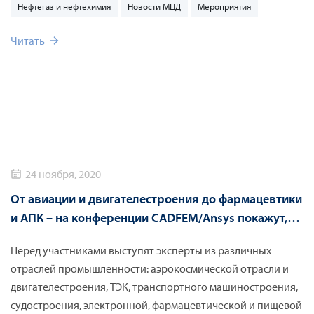
Нефтегаз и нефтехимия
Новости МЦД
Мероприятия
Читать
24 ноября, 2020
От авиации и двигателестроения до фармацевтики
и АПК – на конференции CADFEM/Ansys покажут,
как проводить инженерные расчеты в различных
Перед участниками выступят эксперты из различных
отраслях промышленности
отраслей промышленности: аэрокосмической отрасли и
двигателестроения, ТЭК, транспортного машиностроения,
судостроения, электронной, фармацевтической и пищевой