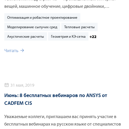
вещей, машинное обучение, цифровые двойники,
моделирование, дополненную реальность, как в
Оптимизация и робастное проектирование
производстве, так и при эксплуатации оборудования и
Моделирование сыпучих сред
Тепловые расчеты
промышленных объектов.
+22
Акустические расчеты
Геометрия и КЭ-сетка
Читать
31 мая, 2019
Июнь: 8 бесплатных вебинаров по ANSYS от
CADFEM CIS
Уважаемые коллеги, приглашаем вас принять участие в
бесплатных вебинарах на русском языке от специалистов