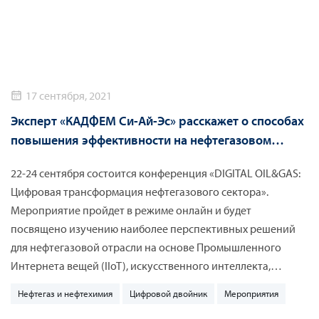
технологическом комплексе. Андрей Крылов, директор
центра цифровых технологий компании «КАДФЕМ Си-Ай-
Эс», в рамках онлайн-конференции DIGITAL OIL&GAS
поделился ключевыми аспектами создания и внедрения
цифровых двойников, основанных на технологиях
17 сентября, 2021
системного моделирования.
Эксперт «КАДФЕМ Си-Ай-Эс» расскажет о способах
повышения эффективности на нефтегазовом
производстве с помощью цифрового двойника
22-24 сентября состоится конференция «DIGITAL OIL&GAS:
Цифровая трансформация нефтегазового сектора».
Мероприятие пройдет в режиме онлайн и будет
посвящено изучению наиболее перспективных решений
для нефтегазовой отрасли на основе Промышленного
Интернета вещей (IIoT), искусственного интеллекта,
больших данных и предиктивной аналитики, цифровых
Нефтегаз и нефтехимия
Цифровой двойник
Мероприятия
двойников, 3D, AR/VR, робототехники, дронов и других