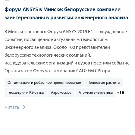
Форум ANSYS в Минске: белорусские компании
заинтересованы в развитии инженерного анализа
В Минске состоялся Форум ANSYS 2019 R1 — двухдневное
событие, посвященное актуальным технологиям
инженерного анализа. Около 100 представителей
белорусских технологических компаний,
исследовательских организаций и вузов посетили событие.
Организатор Форума – компания CADFEM CIS при
поддержке Объединенного института машиностроения
Оптимизация и робастное проектирование
Тепловые расчеты
Национальной академии наук Беларуси. В первый день
+19
Геометрия и КЭ-сетка
Аэрокосмос
Атомная энергетика
Форума участники посетили доклады, посвященные
флагманским решениям ANSYS, Flownex, Motor-CAD и
Читать
Rocky DEM. Во второй день в формате мастер-классов
специалисты CADFEM CIS провели живую демонстрацию
работы программного обеспечения при решении типовых
инженерных задач.