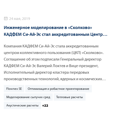
24 мая, 2019
Инженерное моделирование в «Сколково»
КАДФЕМ Си-Ай-Эс стал аккредитованным Центром
Коллективного Пользования
Компания КАДФЕМ Си-Ай-Эc стала аккредитованным
центром коллективного пользования (ЦКП) «Сколково».
Соглашение об этом подписали Генеральный директор
КАДФЕМ Си-Ай-Эс Валерий Локтев и Вице-президент,
Исполнительный директор кластера передовых
производственных технологий, ядерных и космических
технологий Алексей Беляков на конференции ЦИПР
Flownex SE
Оптимизация и робастное проектирование
(Цифровая Индустрия Промышленной России) 23 мая 2019
Моделирование сыпучих сред
Тепловые расчеты
г. в Иннополисе (Татарстан).
+22
Акустические расчеты