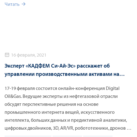
технологий. О том, как сократить расходы, а также
Читать
повысить надёжность и эффективность на нефтегазовом
производстве с помощью цифрового двойника и IIoT,
подробно расскажет эксперт «КАДФЕМ Си-Ай-Эс».
16 февраля, 2021
Эксперт «КАДФЕМ Си-Ай-Эс» расскажет об
управлении производственными активами на
конференции Digital Oil & Gas
17-19 февраля состоится онлайн-конференция Digital
Oil&Gas. Ведущие эксперты из нефтегазовой отрасли
обсудят перспективные решения на основе
промышленного интернета вещей, искусственного
интеллекта, больших данных и предиктивной аналитики,
цифровых двойников, 3D, AR/VR, робототехники, дронов и
других безлюдных технологий.