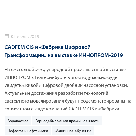
03 июля, 2019
CADFEM CIS и «Фабрика Цифровой
Трансформации» на выставке ИННОПРОМ-2019
На ежегодной международной промышленной выставке
ИННОПРОМ в Екатеринбурге в этом году можно будет
увидеть «живой» цифровой двойник насосной установки.
Актуальные достижения разработки технологий
системного моделирования будут продемонстрированы на
совместном стенде компаний CADFEM CIS и «Фабрика
Цифровой Трансформации». Кроме того, эксперты группы
Аэрокосмос
Горнодобывающая промышленность
компаний познакомят посетителей с решениями ANSYS
Нефтегаз и нефтехимия
Машинное обучение
SCADE для разработки критического встраиваемого ПО и