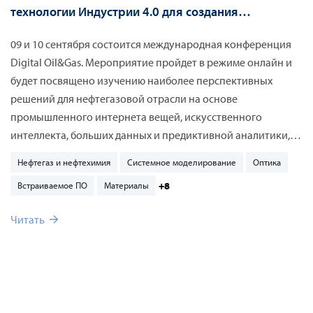
технологии Индустрии 4.0 для создания
цифрового двойника компрессорной станции на
09 и 10 сентября состоится международная конференция
конференции Digital Oil&Gas
Digital Oil&Gas. Мероприятие пройдет в режиме онлайн и
будет посвящено изучению наиболее перспективных
решений для нефтегазовой отрасли на основе
промышленного интернета вещей, искусственного
интеллекта, больших данных и предиктивной аналитики,
цифровых двойников, 3D, AR/VR, робототехники, дронов и
Нефтегаз и нефтехимия
Системное моделирование
Оптика
других технологий.
+8
Встраиваемое ПО
Материалы
Читать