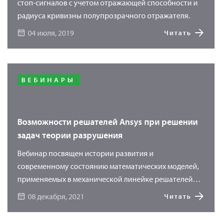
стоп-сигналов с учетом отражающей способности и
радиуса кривизны полупрозрачного отражателя.
04 июля, 2019
Читать
ВЕБИНАРЫ
Возможности решателей Ansys при решении
задач теории разрушения
Вебинар посвящен истории развития и
современному состоянию математических моделей,
применяемых в механической линейке решателей
Ansys. Вы узнаете о подходах к решению задач
08 декабря, 2021
Читать
линейной теории разрушения, связанных с ростом
трещин. Современные возможности вычислительных