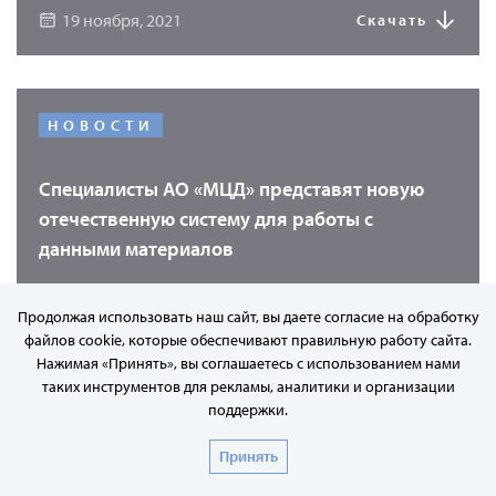
19 ноября, 2021
Скачать
НОВОСТИ
Специалисты АО «МЦД» представят новую
отечественную систему для работы с
данными материалов
В рамках демо-дня ИЦК «Двигателестроение» на X
Продолжая использовать наш сайт, вы даете согласие на обработку
Международном технологическом форуме
файлов cookie, которые обеспечивают правильную работу сайта.
«Инновации. Технологии. Производство»
Нажимая «Принять», вы соглашаетесь с использованием нами
специалисты компании «Моделирование и
15 февраля, 2024
Читать
таких инструментов для рекламы, аналитики и организации
цифровые двойники» (АО «МЦД») продемонстрируют
поддержки.
возможности программного продукта «УМКА»
Принять
(Универсального Методического Комплекса
Актуальных материалов) для хранения и обработки
НОВОСТИ