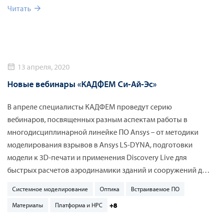
инфраструктур и приложений на основе численного
Читать
моделирования.
13 апреля, 2020
Новые вебинары «КАДФЕМ Си-Ай-Эс»
В апреле специалисты КАДФЕМ проведут серию
вебинаров, посвященных разным аспектам работы в
многодисциплинарной линейке ПО Ansys – от методики
моделирования взрывов в Ansys LS-DYNA, подготовки
модели к 3D-печати и применения Discovery Live для
быстрых расчетов аэродинамики зданий и сооружений до
мультифизического системного моделирование в ПО
Системное моделирование
Оптика
Встраиваемое ПО
Flownex SE. Уже на этой неделе пройдут вебинары по
+8
Материалы
Платформа и HPC
направлениям: гидродинамика, МДТТ, электромагнетизм,