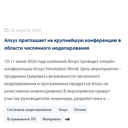
20 апреля, 2020
Ansys приглашает на крупнейшую конференцию в
области численного моделирования
10-11 июня 2020 года компания Ansys проведет онлайн-
конференцию Ansys Simulation World. Цель мероприятия –
продемонстрировать возможности численного
моделирования и программных продуктов Ansys на
качественно новом уровнем. В мероприятии примут
участие руководители, инженеры, разработчики и
профессионалы в области промышленного производства.
Системное моделирование
Ansys
Оптика
Ansys Simulation World поможет развить навыки
+9
Встраиваемое ПО
Материалы
проектирования, развертывания и эксплуатации