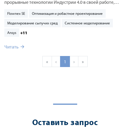
прорывные технологии Индустрии 4.0 в своей работе,
чтобы вывести разработку своих продуктов на
Flownex SE
Оптимизация и робастное проектирование
принципиально новый уровень.
Моделирование сыпучих сред
Системное моделирование
+11
Ansys
Читать
«
‹
1
›
»
Оставить запрос