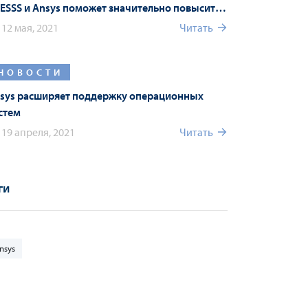
 ESSS и Ansys поможет значительно повысить
чество продукции
12 мая, 2021
Читать
НОВОСТИ
sys расширяет поддержку операционных
стем
19 апреля, 2021
Читать
ги
nsys