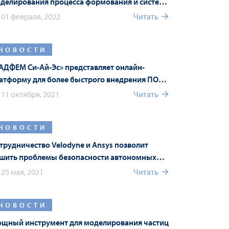
делирования процесса формования и систему
sys Connect в новой версии Ansys 2022 R1
01 февраля, 2022
Читать
НОВОСТИ
АДФЕМ Си-Ай-Эс» представляет онлайн-
атформу для более быстрого внедрения ПО
sys
11 октября, 2021
Читать
НОВОСТИ
трудничество Velodyne и Ansys позволит
шить проблемы безопасности автономных
анспортных средств
25 мая, 2021
Читать
НОВОСТИ
щный инструмент для моделирования частиц