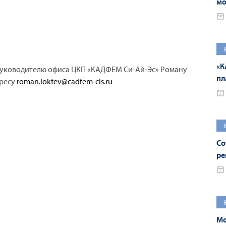
мо
An
«К
руководителю офиса ЦКП «КАДФЕМ Си-Ай-Эс» Роману
пл
дресу
roman
.
loktev
@
cadfem
-
cis
.
ru
An
Со
ре
тр
Мо