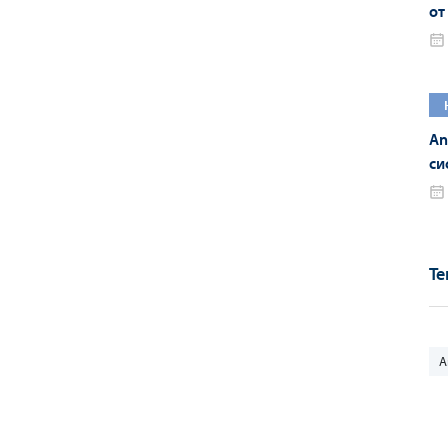
от
ка
An
си
Те
A