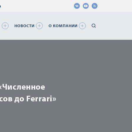
а
Я
НОВОСТИ
О КОМПАНИИ
«Численное
ов до Ferrari»