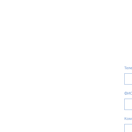
Тел
ФИ
Ком