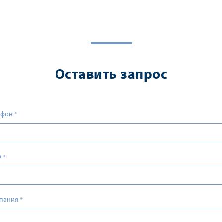
Оставить запрос
ефон
*
О
*
пания
*