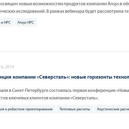
посвящен новым возможностям продуктов компании Ansys в об
ческих исследований. В рамках вебинара будет рассмотрена т
лены новые возможности по лицензированию параметрических 
 и HPC
Ansys HPC
удет интересен всем пользователям Ansys, как уже использующи
вается к их внедрению.
а, 2019
нция компании «Северсталь»: новые горизонты техно
раля в Санкт-Петербурге состоялась первая конференция «Новы
тов ключевых клиентов компании «Северсталь».
ия и робастное проектирование
Тепловые расчеты
Акустические расч