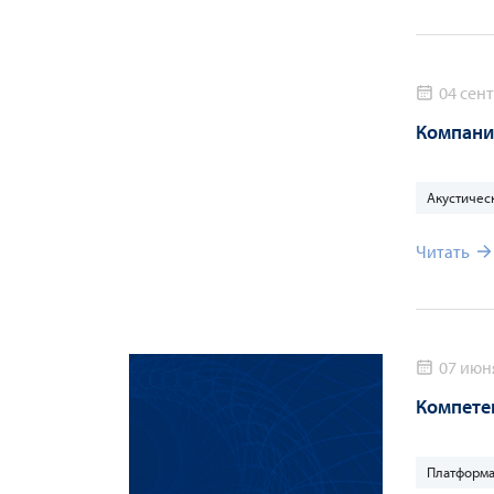
04 сент
Компания
Акустичес
Читать
07 июн
Компете
Платформа