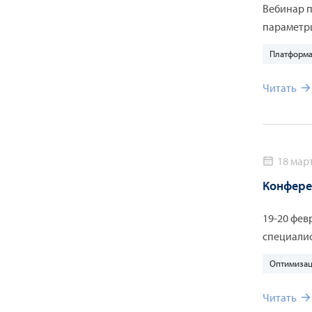
Вебинар 
параметри
представ
Платформа
Вебинар б
присматри
Читать
18 март
Конфере
19-20 фев
специалис
Оптимизац
Читать