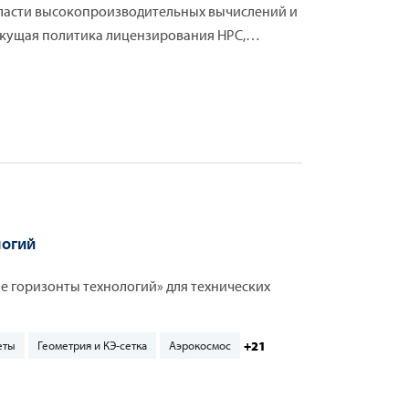
ласти высокопроизводительных вычислений и
екущая политика лицензирования HPC,
проектов, а также новые возможности RSM.
м возможности HPC, так и тем, кто только
логий
е горизонты технологий» для технических
+21
еты
Геометрия и КЭ-сетка
Аэрокосмос