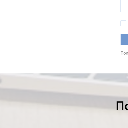
Пол
П