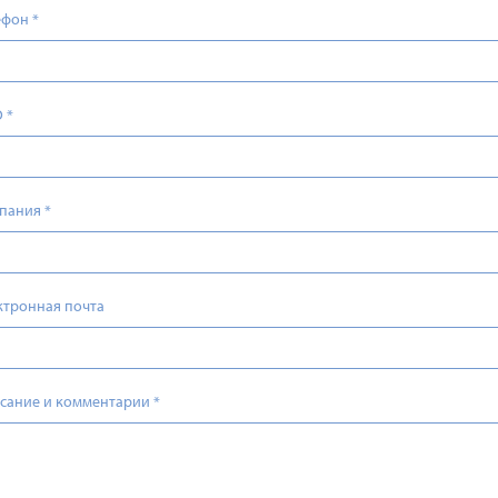
ефон
*
О
*
пания
*
ктронная почта
сание и комментарии
*