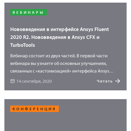
экспортируется в ANSYS TurboGrid14 посредством
встроенных инструментов ANSYS Blade Editor.
ВЕБИНАРЫ
Геометрия лопатки будет получена из существующей
CAD-модели ANSYS DesignModeler14.
Нововведения в интерфейсе Ansys Fluent
Меридиональные обводы будут сформированы в
2020 R2. Нововведения в Ansys CFX и
виде эскизов. Для работы Вы можете использовать
TurboTools
ANSYS версии 12.1, 13.0 или 14.0 Шаблий Леонид
Вебинар состоит из двух частей. В первой части
вебинара вы узнаете об основных улучшениях,
связанных с «кастомизацией» интерфейса Ansys
Fluent, работой с выражениями и пр. Вторая часть
14 сентября, 2020
Читать
вебинара посвящена ключевым обновлениям в
газодинамическом решателе Ansys CFX, а также
нововведениям в Turbo-линейке Ansys.
КОНФЕРЕНЦИЯ