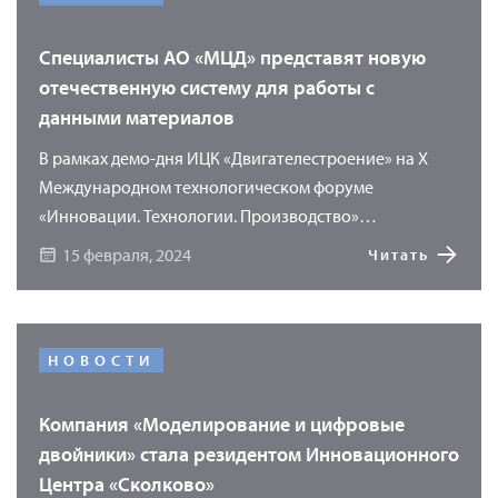
Специалисты АО «МЦД» представят новую
отечественную систему для работы с
данными материалов
В рамках демо-дня ИЦК «Двигателестроение» на X
Международном технологическом форуме
«Инновации. Технологии. Производство»
специалисты компании «Моделирование и
15 февраля, 2024
Читать
цифровые двойники» (АО «МЦД») продемонстрируют
возможности программного продукта «УМКА»
(Универсального Методического Комплекса
Актуальных материалов) для хранения и обработки
НОВОСТИ
основной информации о материалах. Использование
программы «УМКА» позволяет перейти на новый
Компания «Моделирование и цифровые
уровень сквозного проектирования, где точкой
двойники» стала резидентом Инновационного
начала проектирования является материал.
Центра «Сколково»