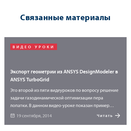
Связанные материалы
ВИДЕО УРОКИ
Экспорт геометрии из ANSYS DesignModeler в
ANSYS TurboGrid
Это второй из пяти видеуроков по вопросу решение
задачи газодинамической оптимизации пера
лопатки. В данном видео-уроке показан пример
экспорта в ANSYS TurboGrid14 геометрии проточной
19 сентября, 2014
Читать
части канала турбомашины. Проточная часть
строится в среде ANSYS DesignModeler14 и