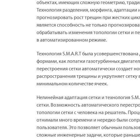
объектах, имеющих сложную геометрию, тради
Технология разделения, морфинга, адаптации и
прогнозировать рост трещин при жестких цик
является способность не только прогнозирова
обрабатывать изменения топологии сетки и п
в автоматизированном режиме.
Технология S.M.A.R.T была усовершенствована
формами, как лопатки газотурбинных двигател
перестроения сетки автоматически создает но
распространения трещины и укрупняет сетку в
минимальном количестве ячеек.
Нелинейная адаптация сетки и технология S.M
сетки. Возможность автоматического перестр
топологии сетки с человека на решатель. Про
отнимали много времени и нередко были сопр
пользователя. Это позволяет обычным пользо
сложные инженерные задачи, которые раньше