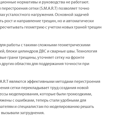
ционные нормативы и руководства не работают.
 перестроения сетки (S.M.A.R.T) позволяет точно
лах усталостного нагружения. Основной задачей
ть рост и направление трещин, но и автоматически
ересчитывать геометрию с учетом новых граней трещин
 для работы с такими сложными геометрическими
ей, блоки цилиндров ДВС и сварные швы. Технология
вые грани трещины, уточняет сетку на фронте
 других областях для поддержания точности при
.A.R.T являются эффективными методами перестроения
оения сетки перекладывает труд создания новой
цессы моделирования, которые были громоздкими,
яжены с ошибками, теперь стали удобными для
вателям и специалистам по моделированию решать
 вызывали затруднения.