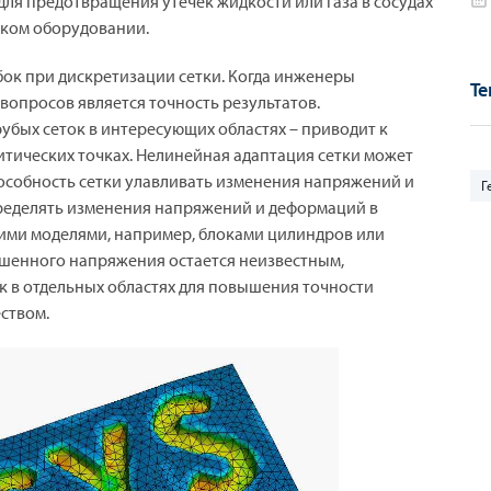
ля предотвращения утечек жидкости или газа в сосудах
ском оборудовании.
ок при дискретизации сетки. Когда инженеры
Те
вопросов является точность результатов.
бых сеток в интересующих областях – приводит к
тических точках. Нелинейная адаптация сетки может
пособность сетки улавливать изменения напряжений и
Г
пределять изменения напряжений и деформаций в
шими моделями, например, блоками цилиндров или
шенного напряжения остается неизвестным,
к в отдельных областях для повышения точности
ством.