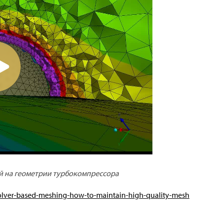
й на геометрии турбокомпрессора
olver-based-meshing-how-to-maintain-high-quality-mesh