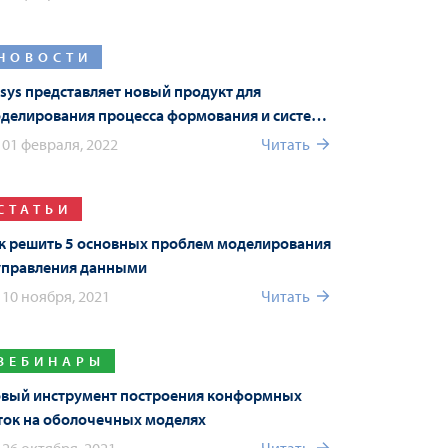
НОВОСТИ
sys представляет новый продукт для
делирования процесса формования и систему
sys Connect в новой версии Ansys 2022 R1
01 февраля, 2022
Читать
СТАТЬИ
к решить 5 основных проблем моделирования
управления данными
10 ноября, 2021
Читать
ВЕБИНАРЫ
вый инструмент построения конформных
ток на оболочечных моделях