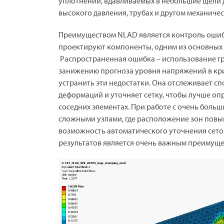
уплотнений, вдавливаемых в небольшие щели д
высокого давления, трубах и другом механиче
Преимуществом NLAD является контроль ошиб
проектируют компоненты, одним из основных 
Распространенная ошибка – использование гру
занижению прогноза уровня напряжений в кри
устранить эти недостатки. Она отслеживает с
деформаций и уточняет сетку, чтобы лучше о
соседних элементах. При работе с очень боль
сложными узлами, где расположение зон повы
возможность автоматического уточнения сето
результатов является очень важным преимуще