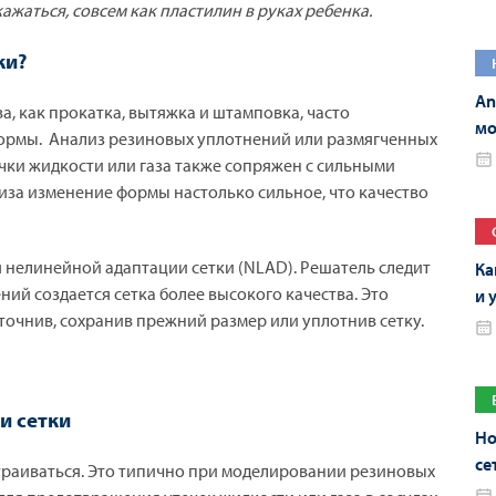
жаться, совсем как пластилин в руках ребенка.
ки?
An
, как прокатка, вытяжка и штамповка, часто
мо
рмы. Анализ резиновых уплотнений или размягченных
An
чки жидкости или газа также сопряжен с сильными
иза изменение формы настолько сильное, что качество
 нелинейной адаптации сетки (NLAD). Решатель следит
Ка
ний создается сетка более высокого качества. Это
и 
точнив, сохранив прежний размер или уплотнив сетку.
и сетки
Но
се
траиваться. Это типично при моделировании резиновых