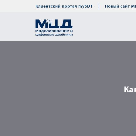
Клиентский портал mySDT
Новый сайт М
Ка