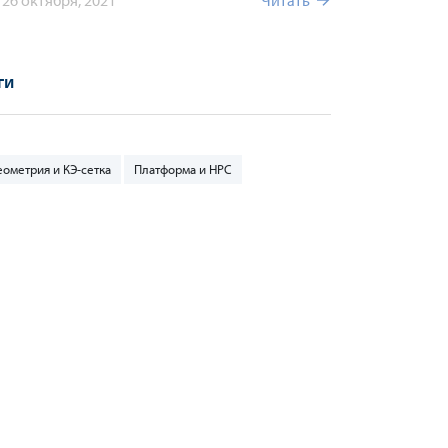
26 октября, 2021
Читать
ги
еометрия и КЭ-сетка
Платформа и HPC