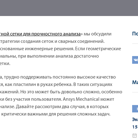
По
ной сетки для прочностного анализа
» мы обсудили
стратегии создания сеток и сварных соединений.
основанные инженерные решения. Если геометрические
мальны, при выполнении анализа достаточно
етки.
а, трудно поддерживать постоянно высокое качество
Ма
, как пластилин в руках ребенка. В таких ситуациях
скажений. Но это может быть довольно сложно, особенно
и без участия пользователя. Ansys Mechanical может
ализе. Давайте рассмотрим два случая, в которых
я критически важными для решения сложных задач.
Эк
15
20