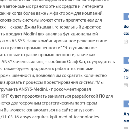
ния автономных транспортных средств и Интернета
как никогда более важным фактором для компаний,
 сложность системы может стать препятствием для
Во
ях. – сказал Джим Кэшман, генеральный директор
со
ить продукт Medini для анализа функциональной
дуктов ANSYS. Наше комбинированное решение станет
ых отраслях промышленности". "Это уникальное
ть новые отрасли промышленности, такие как
и ANSYS очень сильны, - сообщил Олаф Кат, соучредитель
Мы также будем продолжать работать с нашими
Эк
ромышленности, позволяя им сократить количество
15
изировать процессы проектирования систем". "Мы
20
трумента ANSYS-Medini, - прокомментировал
 KPIT будет продолжать заниматься разработкой ПО для
нется долгосрочным стратегическим партнером
ьи Вы можете ознакомиться на сайте ansys.com
An
11-03-16-ansys-acquires-kpit-medini-technologies
мо
An