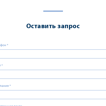
Оставить запрос
ефон
*
О
*
пания
*