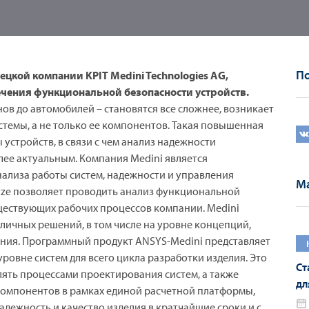
По
цкой компании KPIT Medini Technologies AG,
чения функциональной безопасности устройств.
нов до автомобилей – становятся все сложнее, возникает
темы, а не только ее компонентов. Такая повышенная
устройств, в связи с чем анализ надежности
лее актуальным. Компания Medini является
ализа работы систем, надежности и управления
Ма
yze позволяет проводить анализ функциональной
уществующих рабочих процессов компании. Medini
личных решений, в том числе на уровне концепций,
ения. Программный продукт ANSYS-Medini представляет
ровне систем для всего цикла разработки изделия. Это
Ст
ять процессами проектирования систем, а также
дл
компонентов в рамках единой расчетной платформы,
сл
дежность и качество изделия в кратчайшие сроки и с