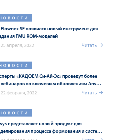
НОВОСТИ
 Flownex SE появился новый инструмент для
здания FMU ROM-моделей
25 апреля, 2022
Читать
НОВОСТИ
сперты «КАДФЕМ Си-Ай-Эс» проведут более
 вебинаров по ключевым обновлениям Ansys
22 R1 в рамках Форума Ansys
22 февраля, 2022
Читать
НОВОСТИ
sys представляет новый продукт для
делирования процесса формования и систему
sys Connect в новой версии Ansys 2022 R1