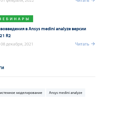
01 февраля, 2022
Читать
ВЕБИНАРЫ
вовведения в Ansys medini analyze версии
21 R2
08 декабря, 2021
Читать
ги
истемное моделирование
Ansys medini analyze