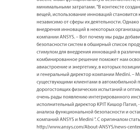
минимальными затратами. "В контексте созда
вещей, использование инноваций становится 
независимо от сферы их деятельности. Однако
внедрения инноваций в некоторых организаци
компании ANSYS. – Вот почему мы рады добав
безопасности систем в обширный список про
стимулом для внедрения инноваций в различн
комбинированное решение поможет нам освои
авиастроение и энергетику, в которых позици
и генеральный директор компании Medini. – 
существующими клиентами в автомобильной п
дорогостоящих физических испытаний и оптим
очень рады появлению интегрированного инс
исполнительный директор KPIT Кишор Патил, -
анализа функциональной безопасности и оста
компаний ANSYS и Medini ". С оригиналом стат
http://www.ansys.com/About-ANSYS/news-center/