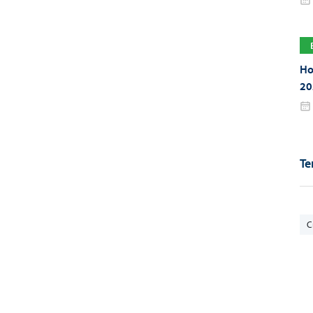
Но
20
Те
С