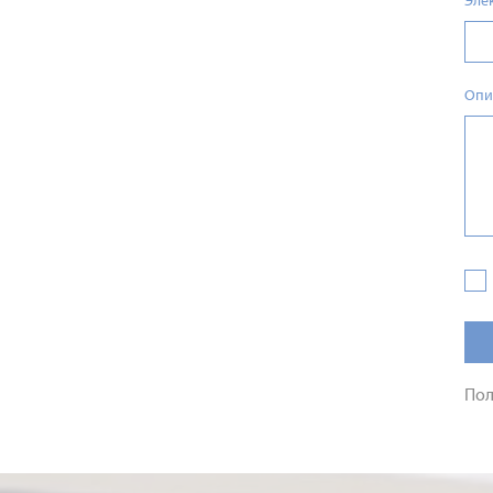
Эле
Опи
Пол