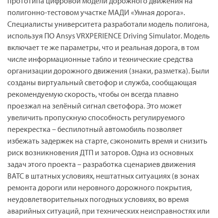
прототипа цифровой модели дорожного движения на
полигонно-тестовом участке МАДИ «Умная дорога».
Специалисты университета разработали модель полигона,
используя ПО
Ansys
VRXPERIENCE
Driving
Simulator
. Модель
включает те же параметры, что и реальная дорога, в том
числе информационные табло и технические средства
организации дорожного движения (знаки, разметка). Были
созданы виртуальный светофор и служба, сообщающая
рекомендуемую скорость, чтобы он всегда плавно
проезжал на зелёный сигнал светофора. Это может
увеличить пропускную способность регулируемого
перекрестка – беспилотный автомобиль позволяет
избежать задержек на старте, сэкономить время и снизить
риск возникновения ДТП и заторов. Одна из основных
задач этого проекта – разработка сценариев движения
ВАТС в штатных условиях, нештатных ситуациях (в зонах
ремонта дороги или неровного дорожного покрытия,
неудовлетворительных погодных условиях, во время
аварийных ситуаций, при технических неисправностях или