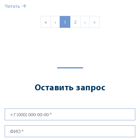
поиска материала-аналога.
Читать
«
‹
1
2
›
»
Оставить запрос