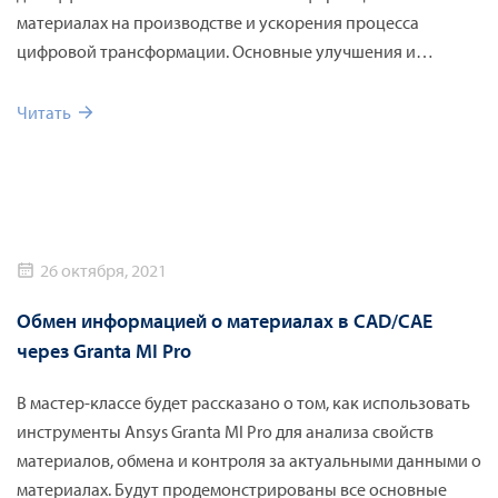
материалах на производстве и ускорения процесса
цифровой трансформации. Основные улучшения и
нововведения в Ansys Granta 2021 R1: –Новый инструмент
для рационального проектирования аккумуляторов для
Читать
Granta Selector и Granta EduPack. –Более интуитивный и
интегрированный пользовательский интерфейс для Granta
MI. –Упрощенный доступ инженеров к утвержденным
материалам с корпоративными, проектными и
персональными списками материалов. –Новые или
26 октября, 2021
обновленные данные о материалах для каждого продукта
Granta.
Обмен информацией о материалах в CAD/CAE
через Granta MI Pro
В мастер-классе будет рассказано о том, как использовать
инструменты Ansys Granta MI Pro для анализа свойств
материалов, обмена и контроля за актуальными данными о
материалах. Будут продемонстрированы все основные