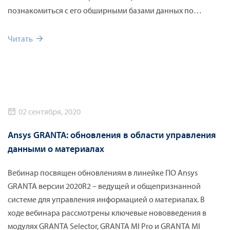
познакомиться с его обширными базами данных по
материалам и процессам обработки и переработки
материалов. Будет рассказано про Ansys GRANTA Selector –
Читать
специализированное ПО для исследовательских задач в
области материаловедения. Selector позволяет
осуществлять выбор оптимального материала для каждого
конкретного применения, имеет возможности
прогнозирования свойств композитов, ячеистых структур,
02 сентября, 2020
влияния производства на окружающую среду и многое
другое.
Ansys GRANTA: обновления в области управления
данными о материалах
Вебинар посвящен обновлениям в линейке ПО Ansys
GRANTA версии 2020R2 – ведущей и общепризнанной
системе для управления информацией о материалах. В
ходе вебинара рассмотрены ключевые нововведения в
модулях GRANTA Selector, GRANTA MI Pro и GRANTA MI