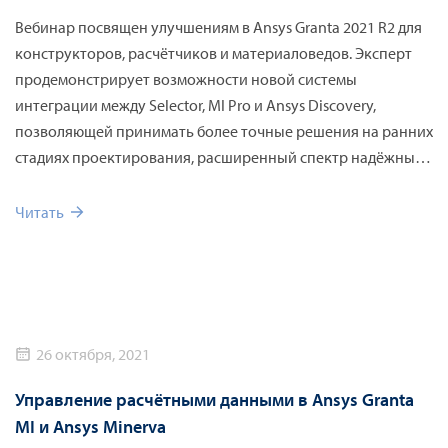
Вебинар посвящен улучшениям в Ansys Granta 2021 R2 для
конструкторов, расчётчиков и материаловедов. Эксперт
продемонстрирует возможности новой системы
интеграции между Selector, MI Pro и Ansys Discovery,
позволяющей принимать более точные решения на ранних
стадиях проектирования, расширенный спектр надёжных
данных о материалах, предоставляемых MDS, и
обновленные листы данных от производителя Supplier
Читать
Data Sheets (SDS).
26 октября, 2021
Управление расчётными данными в Ansys Granta
MI и Ansys Minerva