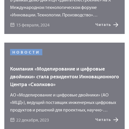
Международном технологическом форуме
«Инновации. Технологии. Производство»
специалисты компании «Моделирование и
15 февраля, 2024
Читать
цифровые двойники» (АО «МЦД») продемонстрируют
возможности программного продукта «УМКА»
(Универсального Методического Комплекса
Актуальных материалов) для хранения и обработки
НОВОСТИ
основной информации о материалах. Использование
программы «УМКА» позволяет перейти на новый
Компания «Моделирование и цифровые
уровень сквозного проектирования, где точкой
двойники» стала резидентом Инновационного
начала проектирования является материал.
Центра «Сколково»
АО «Моделирование и цифровые двойники» (АО
«МЦД»), ведущий поставщик инженерных цифровых
продуктов и решений для проектных, научно-
исследовательских и производственных
22 декабря, 2023
Читать
предприятий, получила статус резидента «Сколково».