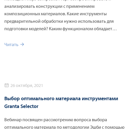
анализировать конструкции с применением
композиционных материалов. Какие инструменты
предварительной обработки нужно использовать для
подготовки моделей? Каким функционалом обладает
Composite PrepPost? Как можно оптимизировать
конструкции из КМ?
Читать
26 октября, 2021
Выбор оптимального материала инструментами
Granta Selector
Вебинар посвящен рассмотрению вопроса выбора
оптимального материала по методологии Эшби с помощью