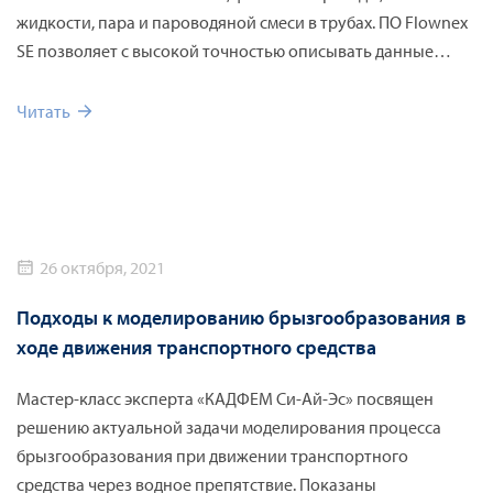
жидкости, пара и пароводяной смеси в трубах. ПО Flownex
SE позволяет с высокой точностью описывать данные
разнородные явления в рамках единой системной модели,
что помогает проектировщикам принимать обоснованные
Читать
технические решения и добиваться высокой
эффективности работы котлоагрегатов.
26 октября, 2021
Подходы к моделированию брызгообразования в
ходе движения транспортного средства
Мастер-класс эксперта «КАДФЕМ Си-Ай-Эс» посвящен
решению актуальной задачи моделирования процесса
брызгообразования при движении транспортного
средства через водное препятствие. Показаны