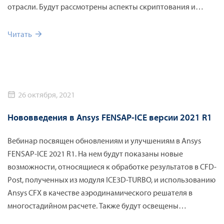
отрасли. Будут рассмотрены аспекты скриптования и
автоматизации рутинных задач, предложены методики
экспорта файлов в сторонние форматы.
Читать
26 октября, 2021
Нововведения в Ansys FENSAP-ICE версии 2021 R1
Вебинар посвящен обновлениям и улучшениям в Ansys
FENSAP-ICE 2021 R1. На нем будут показаны новые
возможности, относящиеся к обработке результатов в CFD-
Post, полученных из модуля ICE3D-TURBO, и использованию
Ansys CFX в качестве аэродинамического решателя в
многостадийном расчете. Также будут освещены
обновления функционала, который в предыдущих релизах