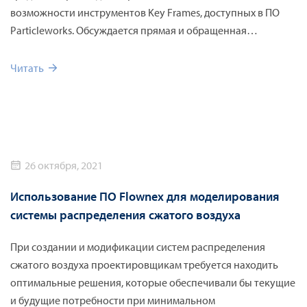
возможности инструментов Key Frames, доступных в ПО
Particleworks. Обсуждается прямая и обращенная
постановка задачи. В качестве объектов исследования
принимается автомобиль (прямое движение) и самолет на
Читать
смоченной взлетной полосе (обращенное движение).
Показаны возможности обработки результатов
моделирования в Particleworks.
26 октября, 2021
Использование ПО Flownex для моделирования
системы распределения сжатого воздуха
При создании и модификации систем распределения
сжатого воздуха проектировщикам требуется находить
оптимальные решения, которые обеспечивали бы текущие
и будущие потребности при минимальном