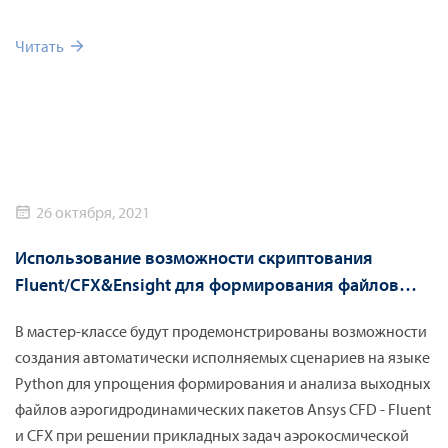
Meshing, а в Ansys Fluent будет произведена настройка
расчетной модели и постобработка результатов. После
Читать
этого результаты моделирования сравниваются с
экспериментом.
26 октября, 2021
Использование возможности скриптования
Fluent/CFX&Ensight для формирования файлов
визуализации
В мастер-классе будут продемонстрированы возможности
создания автоматически исполняемых сценариев на языке
Python для упрощения формирования и анализа выходных
файлов аэрогидродинамических пакетов Ansys CFD - Fluent
и CFX при решении прикладных задач аэрокосмической