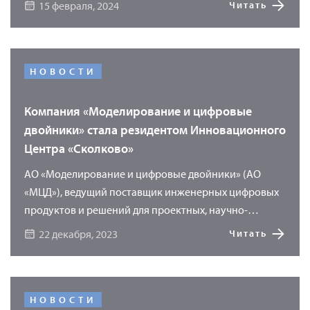
15 февраля, 2024
Читать
цифровые двойники» (АО «МЦД») продемонстрируют
возможности программного продукта «УМКА»
(Универсального Методического Комплекса
Актуальных материалов) для хранения и обработки
НОВОСТИ
основной информации о материалах. Использование
программы «УМКА» позволяет перейти на новый
Компания «Моделирование и цифровые
уровень сквозного проектирования, где точкой
двойники» стала резидентом Инновационного
начала проектирования является материал.
Центра «Сколково»
АО «Моделирование и цифровые двойники» (АО
«МЦД»), ведущий поставщик инженерных цифровых
продуктов и решений для проектных, научно-
исследовательских и производственных
22 декабря, 2023
Читать
предприятий, получила статус резидента «Сколково».
НОВОСТИ