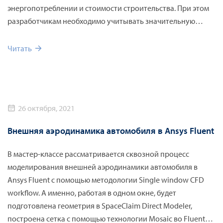
энергопотреблении и стоимости строительства. При этом
разработчикам необходимо учитывать значительную
протяженность и разветвленность воздушных сетей,
взаимодействие компрессорного оборудования и
Читать
воздушных ресиверов в условиях суточных и сезонных
графиков потребления, колебание параметров
окружающей среды, работу арматуры и систем
автоматического управления. Существенную помощь в
26 октября, 2021
комплексном решении данных задач предоставляет
программное обеспечение Flownex SE. При его
Внешняя аэродинамика автомобиля в Ansys Fluent
использовании проектировщик получает возможность
расчётным путем обосновать выбор оборудования,
В мастер-классе рассматривается сквозной процесс
конфигурацию и параметры распределительной сети с
моделирования внешней аэродинамики автомобиля в
учетом многообразия факторов, влияющих на подачу
Ansys Fluent с помощью методологии Single window CFD
сжатого воздуха потребителям в реальных условиях
workflow. А именно, работая в одном окне, будет
эксплуатации.
подготовлена геометрия в SpaceClaim Direct Modeler,
построена сетка с помощью технологии Mosaic во Fluent