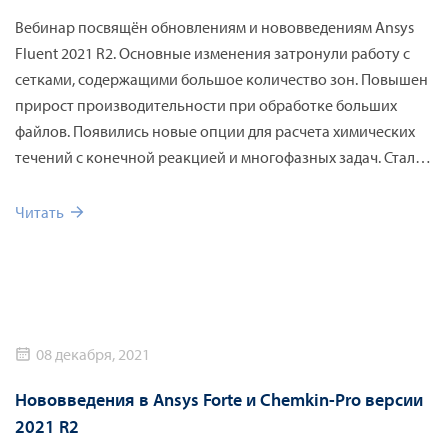
Вебинар посвящён обновлениям и нововведениям Ansys
Fluent 2021 R2. Основные изменения затронули работу с
сетками, содержащими большое количество зон. Повышен
прирост производительности при обработке больших
файлов. Появились новые опции для расчета химических
течений с конечной реакцией и многофазных задач. Стали
доступны встроенные модели абляции для оптимизации
проектирования систем тепловой защиты.
Читать
08 декабря, 2021
Нововведения в Ansys Forte и Chemkin-Pro версии
2021 R2