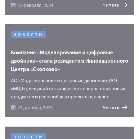
специалисты компании «Моделирование и
15 февраля, 2024
Читать
цифровые двойники» (АО «МЦД») продемонстрируют
возможности программного продукта «УМКА»
(Универсального Методического Комплекса
Актуальных материалов) для хранения и обработки
НОВОСТИ
основной информации о материалах. Использование
программы «УМКА» позволяет перейти на новый
Компания «Моделирование и цифровые
уровень сквозного проектирования, где точкой
двойники» стала резидентом Инновационного
начала проектирования является материал.
Центра «Сколково»
АО «Моделирование и цифровые двойники» (АО
«МЦД»), ведущий поставщик инженерных цифровых
продуктов и решений для проектных, научно-
исследовательских и производственных
22 декабря, 2023
Читать
предприятий, получила статус резидента «Сколково».
НОВОСТИ